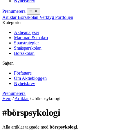
Nyhetsbrev
Prenumerera
Artiklar
Börsskolan
Verktyg
Portföljen
Kategorier
Aktieanalyser
Marknad & makro
Sparstrategier
Småsparskolan
Börsskolan
Sajten
Författare
Om Aktiebloggen
Nyhetsbrev
Prenumerera
Hem
/
Artiklar
/
#börspsykologi
#börspsykologi
Alla artiklar taggade med
börspsykologi
.