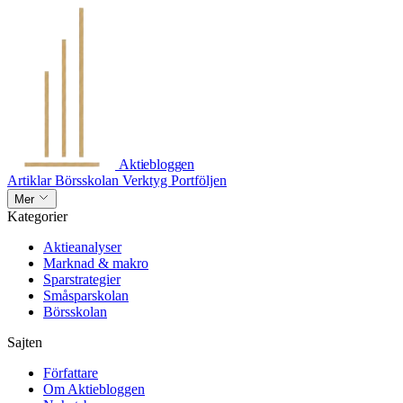
Aktiebloggen
Artiklar
Börsskolan
Verktyg
Portföljen
Mer
Kategorier
Aktieanalyser
Marknad & makro
Sparstrategier
Småsparskolan
Börsskolan
Sajten
Författare
Om Aktiebloggen