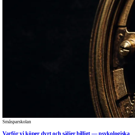
Småsparskolan
Varför vi köper dyrt och säljer billigt — psykologiska