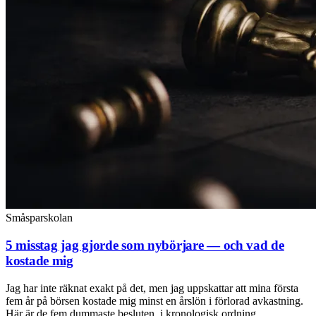
Småsparskolan
5 misstag jag gjorde som nybörjare — och vad de
kostade mig
Jag har inte räknat exakt på det, men jag uppskattar att mina första
fem år på börsen kostade mig minst en årslön i förlorad avkastning.
Här är de fem dummaste besluten, i kronologisk ordning.