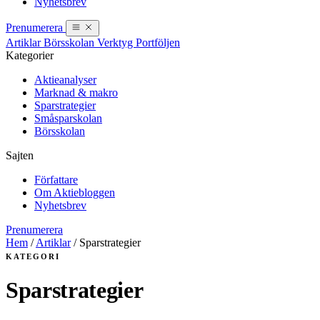
Nyhetsbrev
Prenumerera
Artiklar
Börsskolan
Verktyg
Portföljen
Kategorier
Aktieanalyser
Marknad & makro
Sparstrategier
Småsparskolan
Börsskolan
Sajten
Författare
Om Aktiebloggen
Nyhetsbrev
Prenumerera
Hem
/
Artiklar
/
Sparstrategier
KATEGORI
Sparstrategier