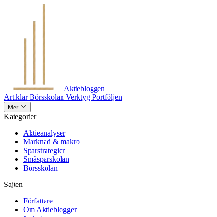
Aktiebloggen
Artiklar
Börsskolan
Verktyg
Portföljen
Mer
Kategorier
Aktieanalyser
Marknad & makro
Sparstrategier
Småsparskolan
Börsskolan
Sajten
Författare
Om Aktiebloggen