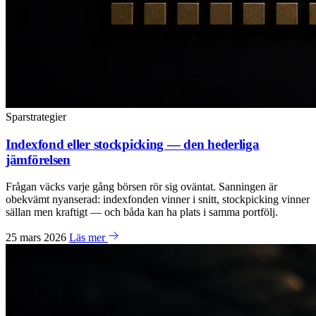
Sparstrategier
Indexfond eller stockpicking — den hederliga
jämförelsen
Frågan väcks varje gång börsen rör sig oväntat. Sanningen är
obekvämt nyanserad: indexfonden vinner i snitt, stockpicking vinner
sällan men kraftigt — och båda kan ha plats i samma portfölj.
25 mars 2026
Läs mer