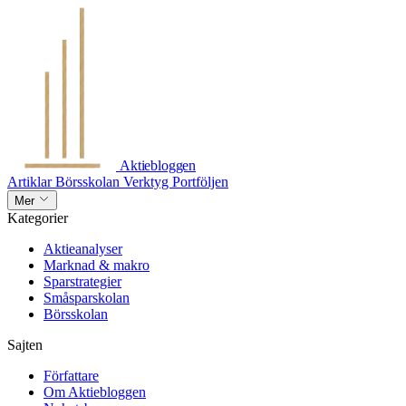
Aktiebloggen
Artiklar
Börsskolan
Verktyg
Portföljen
Mer
Kategorier
Aktieanalyser
Marknad & makro
Sparstrategier
Småsparskolan
Börsskolan
Sajten
Författare
Om Aktiebloggen