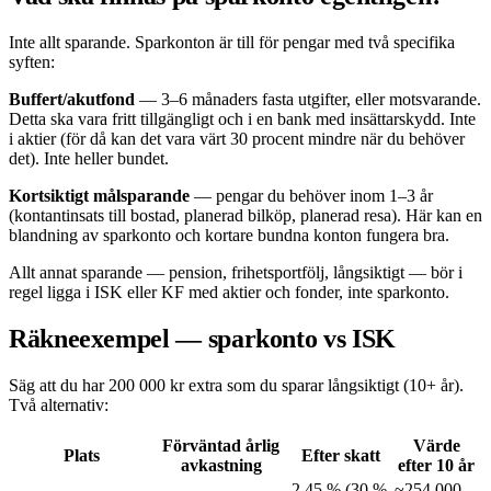
Inte allt sparande. Sparkonton är till för pengar med två specifika
syften:
Buffert/akutfond
— 3–6 månaders fasta utgifter, eller motsvarande.
Detta ska vara fritt tillgängligt och i en bank med insättarskydd. Inte
i aktier (för då kan det vara värt 30 procent mindre när du behöver
det). Inte heller bundet.
Kortsiktigt målsparande
— pengar du behöver inom 1–3 år
(kontantinsats till bostad, planerad bilköp, planerad resa). Här kan en
blandning av sparkonto och kortare bundna konton fungera bra.
Allt annat sparande — pension, frihetsportfölj, långsiktigt — bör i
regel ligga i ISK eller KF med aktier och fonder, inte sparkonto.
Räkneexempel — sparkonto vs ISK
Säg att du har 200 000 kr extra som du sparar långsiktigt (10+ år).
Två alternativ:
Förväntad årlig
Värde
Plats
Efter skatt
avkastning
efter 10 år
2,45 % (30 %
~254 000