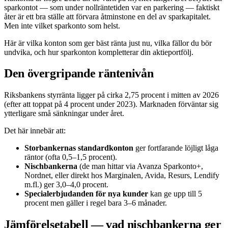
sparkontot — som under nollräntetiden var en parkering — faktiskt
åter är ett bra ställe att förvara åtminstone en del av sparkapitalet.
Men inte vilket sparkonto som helst.
Här är vilka konton som ger bäst ränta just nu, vilka fällor du bör
undvika, och hur sparkonton kompletterar din aktieportfölj.
Den övergripande räntenivån
Riksbankens styrränta ligger på cirka 2,75 procent i mitten av 2026
(efter att toppat på 4 procent under 2023). Marknaden förväntar sig
ytterligare små sänkningar under året.
Det här innebär att:
Storbankernas standardkonton
ger fortfarande löjligt låga
räntor (ofta 0,5–1,5 procent).
Nischbankerna
(de man hittar via Avanza Sparkonto+,
Nordnet, eller direkt hos Marginalen, Avida, Resurs, Lendify
m.fl.) ger 3,0–4,0 procent.
Specialerbjudanden för nya kunder
kan ge upp till 5
procent men gäller i regel bara 3–6 månader.
Jämförelsetabell — vad nischbankerna ger