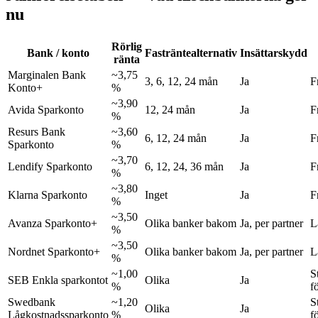
nu
Rörlig
Bank / konto
Fasträntealternativ
Insättarskydd
ränta
Marginalen Bank
~3,75
3, 6, 12, 24 mån
Ja
F
Konto+
%
~3,90
Avida Sparkonto
12, 24 mån
Ja
F
%
Resurs Bank
~3,60
6, 12, 24 mån
Ja
F
Sparkonto
%
~3,70
Lendify Sparkonto
6, 12, 24, 36 mån
Ja
F
%
~3,80
Klarna Sparkonto
Inget
Ja
F
%
~3,50
Avanza Sparkonto+
Olika banker bakom
Ja, per partner
L
%
~3,50
Nordnet Sparkonto+
Olika banker bakom
Ja, per partner
L
%
~1,00
S
SEB Enkla sparkontot
Olika
Ja
%
f
Swedbank
~1,20
S
Olika
Ja
Lågkostnadssparkonto
%
f