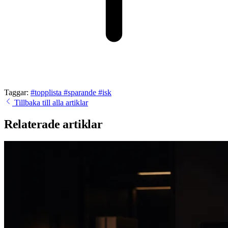
Taggar:
#topplista
#sparande
#isk
Tillbaka till alla artiklar
Relaterade artiklar