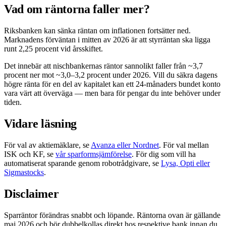
Vad om räntorna faller mer?
Riksbanken kan sänka räntan om inflationen fortsätter ned.
Marknadens förväntan i mitten av 2026 är att styrräntan ska ligga
runt 2,25 procent vid årsskiftet.
Det innebär att nischbankernas räntor sannolikt faller från ~3,7
procent ner mot ~3,0–3,2 procent under 2026. Vill du säkra dagens
högre ränta för en del av kapitalet kan ett 24-månaders bundet konto
vara värt att överväga — men bara för pengar du inte behöver under
tiden.
Vidare läsning
För val av aktiemäklare, se
Avanza eller Nordnet
. För val mellan
ISK och KF, se
vår sparformsjämförelse
. För dig som vill ha
automatiserat sparande genom robotrådgivare, se
Lysa, Opti eller
Sigmastocks
.
Disclaimer
Sparräntor förändras snabbt och löpande. Räntorna ovan är gällande
maj 2026 och bör dubbelkollas direkt hos respektive bank innan du