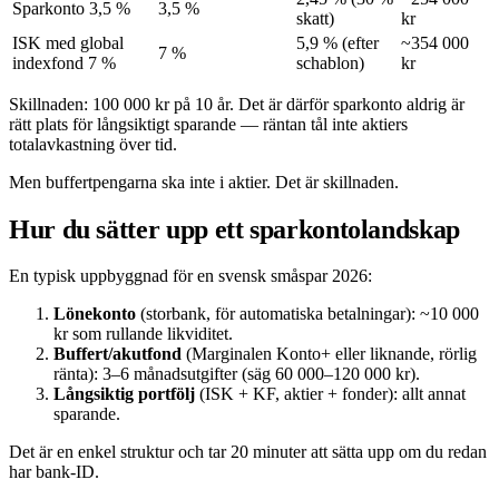
Sparkonto 3,5 %
3,5 %
skatt)
kr
ISK med global
5,9 % (efter
~354 000
7 %
indexfond 7 %
schablon)
kr
Skillnaden: 100 000 kr på 10 år. Det är därför sparkonto aldrig är
rätt plats för långsiktigt sparande — räntan tål inte aktiers
totalavkastning över tid.
Men buffertpengarna ska inte i aktier. Det är skillnaden.
Hur du sätter upp ett sparkontolandskap
En typisk uppbyggnad för en svensk småspar 2026:
Lönekonto
(storbank, för automatiska betalningar): ~10 000
kr som rullande likviditet.
Buffert/akutfond
(Marginalen Konto+ eller liknande, rörlig
ränta): 3–6 månadsutgifter (säg 60 000–120 000 kr).
Långsiktig portfölj
(ISK + KF, aktier + fonder): allt annat
sparande.
Det är en enkel struktur och tar 20 minuter att sätta upp om du redan
har bank-ID.