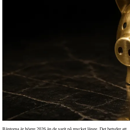
Räntorna är högre 2026 än de varit på mycket länge. Det betyder att