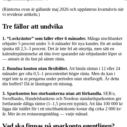
(Räntorna ovan är gällande maj 2026 och uppdateras kvartalsvis när
vi reviderar artikeln.)
Tre fällor att undvika
1. “Lockräntor” som faller efter 6 månader.
Många nischbanker
erbjuder 5 procent under 3–6 månader för nya kunder, för att sedan
sjunka till 2,5–3 procent. Det är inte fel att utnyttja, men sätt en
kalenderpåminnelse att titta över sparandet när erbjudandet löper ut
— annars är du fast på sämre ränta.
2. Bundna konton utan flexibilitet.
Att binda räntan i 12 eller 24
månader ger ofta 0,5–1 procentenhet högre ränta. Men du kan i
regel inte ta ut pengarna under perioden utan straffavgift. Är detta
din buffert? Då är låsningen ett misstag.
3. Sparkonton hos storbankerna utan att förhandla.
SEB:s,
Swedbanks, Handelsbankens och Nordeas standardsparkonton ger
fortfarande dåliga räntor (1–1,5 procent typiskt). Att låta 100 000 kr
ligga där istället för i ett nischbankskonto kostar dig cirka 2 000 kr/
år. Mer än en restaurangmiddag — varje månad.
Vad ska finnas på sparkonto egentligen?