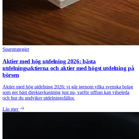
Sparstrategier
Aktier med hög utdelning 2026: bästa
utdelningsaktierna och aktier med högst utdelning på
börsen
Aktier med hög utdelning 2026: vi går igenom vilka svenska bolag
som ger bäst direktavkastning just nu, varför siffran kan vilseleda
och hur du undviker utdelningsfällor.
Läs mer