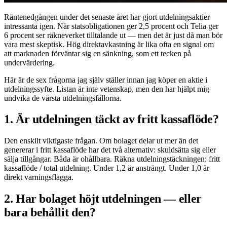
Räntenedgången under det senaste året har gjort utdelningsaktier
intressanta igen. När statsobligationen ger 2,5 procent och Telia ger
6 procent ser räkneverket tilltalande ut — men det är just då man bör
vara mest skeptisk. Hög direktavkastning är lika ofta en signal om
att marknaden förväntar sig en sänkning, som ett tecken på
undervärdering.
Här är de sex frågorna jag själv ställer innan jag köper en aktie i
utdelningssyfte. Listan är inte vetenskap, men den har hjälpt mig
undvika de värsta utdelningsfällorna.
1. Är utdelningen täckt av fritt kassaflöde?
Den enskilt viktigaste frågan. Om bolaget delar ut mer än det
genererar i fritt kassaflöde har det två alternativ: skuldsätta sig eller
sälja tillgångar. Båda är ohållbara. Räkna utdelningstäckningen: fritt
kassaflöde / total utdelning. Under 1,2 är ansträngt. Under 1,0 är
direkt varningsflagga.
2. Har bolaget höjt utdelningen — eller
bara behållit den?