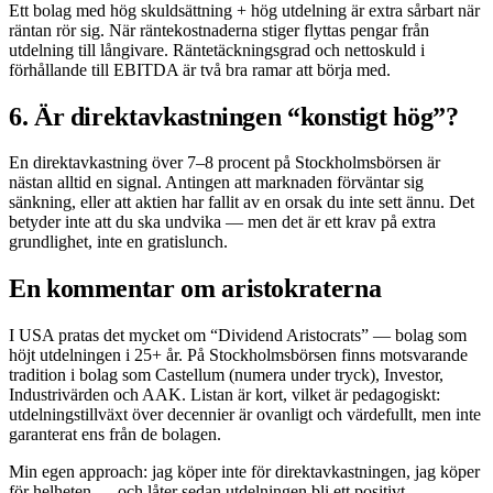
Ett bolag med hög skuldsättning + hög utdelning är extra sårbart när
räntan rör sig. När räntekostnaderna stiger flyttas pengar från
utdelning till långivare. Räntetäckningsgrad och nettoskuld i
förhållande till EBITDA är två bra ramar att börja med.
6. Är direktavkastningen “konstigt hög”?
En direktavkastning över 7–8 procent på Stockholmsbörsen är
nästan alltid en signal. Antingen att marknaden förväntar sig
sänkning, eller att aktien har fallit av en orsak du inte sett ännu. Det
betyder inte att du ska undvika — men det är ett krav på extra
grundlighet, inte en gratislunch.
En kommentar om aristokraterna
I USA pratas det mycket om “Dividend Aristocrats” — bolag som
höjt utdelningen i 25+ år. På Stockholmsbörsen finns motsvarande
tradition i bolag som Castellum (numera under tryck), Investor,
Industrivärden och AAK. Listan är kort, vilket är pedagogiskt:
utdelningstillväxt över decennier är ovanligt och värdefullt, men inte
garanterat ens från de bolagen.
Min egen approach: jag köper inte för direktavkastningen, jag köper
för helheten — och låter sedan utdelningen bli ett positivt