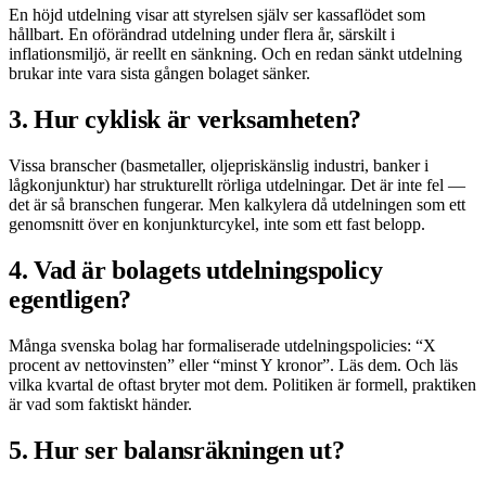
En höjd utdelning visar att styrelsen själv ser kassaflödet som
hållbart. En oförändrad utdelning under flera år, särskilt i
inflationsmiljö, är reellt en sänkning. Och en redan sänkt utdelning
brukar inte vara sista gången bolaget sänker.
3. Hur cyklisk är verksamheten?
Vissa branscher (basmetaller, oljepriskänslig industri, banker i
lågkonjunktur) har strukturellt rörliga utdelningar. Det är inte fel —
det är så branschen fungerar. Men kalkylera då utdelningen som ett
genomsnitt över en konjunkturcykel, inte som ett fast belopp.
4. Vad är bolagets utdelningspolicy
egentligen?
Många svenska bolag har formaliserade utdelningspolicies: “X
procent av nettovinsten” eller “minst Y kronor”. Läs dem. Och läs
vilka kvartal de oftast bryter mot dem. Politiken är formell, praktiken
är vad som faktiskt händer.
5. Hur ser balansräkningen ut?