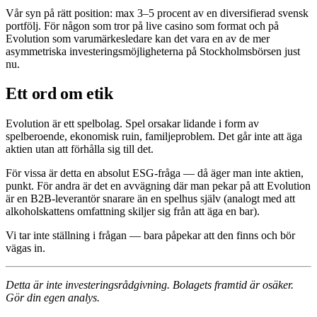
Vår syn på rätt position: max 3–5 procent av en diversifierad svensk
portfölj. För någon som tror på live casino som format och på
Evolution som varumärkesledare kan det vara en av de mer
asymmetriska investeringsmöjligheterna på Stockholmsbörsen just
nu.
Ett ord om etik
Evolution är ett spelbolag. Spel orsakar lidande i form av
spelberoende, ekonomisk ruin, familjeproblem. Det går inte att äga
aktien utan att förhålla sig till det.
För vissa är detta en absolut ESG-fråga — då äger man inte aktien,
punkt. För andra är det en avvägning där man pekar på att Evolution
är en B2B-leverantör snarare än en spelhus själv (analogt med att
alkoholskattens omfattning skiljer sig från att äga en bar).
Vi tar inte ställning i frågan — bara påpekar att den finns och bör
vägas in.
Detta är inte investeringsrådgivning. Bolagets framtid är osäker.
Gör din egen analys.