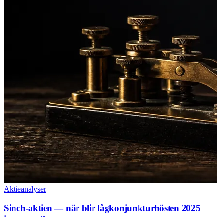
Aktieanalyser
Sinch-aktien — när blir lågkonjunkturhösten 2025