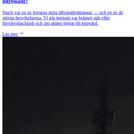
intressant?
Sinch var en av börsens stora tillväxtdrottningar — och en av de
största besvikelserna. Vi går igenom var bolaget står efter
förvärvsbacklash och om aktien börjar bli köpvärd.
Läs mer