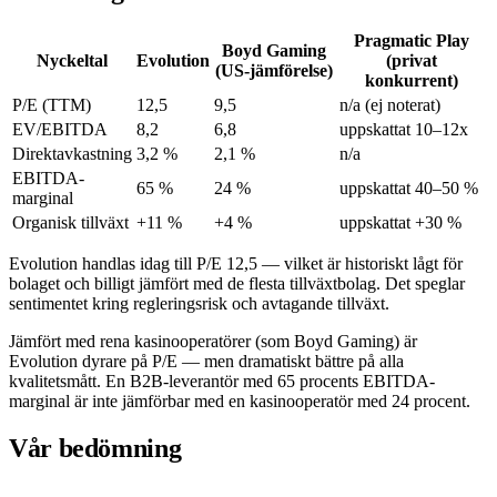
Pragmatic Play
Boyd Gaming
Nyckeltal
Evolution
(privat
(US-jämförelse)
konkurrent)
P/E (TTM)
12,5
9,5
n/a (ej noterat)
EV/EBITDA
8,2
6,8
uppskattat 10–12x
Direktavkastning
3,2 %
2,1 %
n/a
EBITDA-
65 %
24 %
uppskattat 40–50 %
marginal
Organisk tillväxt
+11 %
+4 %
uppskattat +30 %
Evolution handlas idag till P/E 12,5 — vilket är historiskt lågt för
bolaget och billigt jämfört med de flesta tillväxtbolag. Det speglar
sentimentet kring regleringsrisk och avtagande tillväxt.
Jämfört med rena kasinooperatörer (som Boyd Gaming) är
Evolution dyrare på P/E — men dramatiskt bättre på alla
kvalitetsmått. En B2B-leverantör med 65 procents EBITDA-
marginal är inte jämförbar med en kasinooperatör med 24 procent.
Vår bedömning