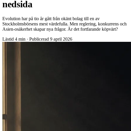
nedsida
Evolution har på tio år gått från okänt bolag till en av
Stockholmsbörsens mest värdefulla. Men reglering, konkurrens och
Asien-osäkerhet skapar nya frågor. Är det fortfarande köpvärt?
Lästid
4 min
·
Publicerad
9 april 2026