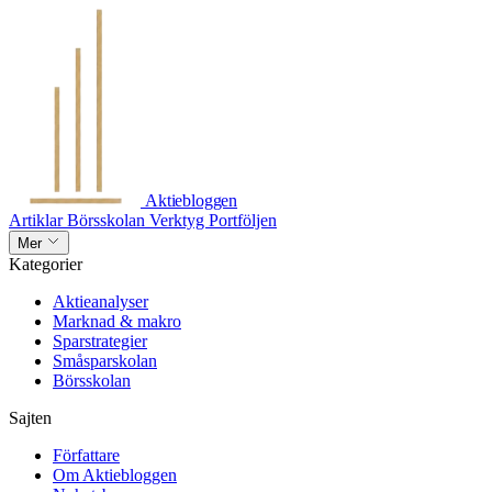
Aktiebloggen
Artiklar
Börsskolan
Verktyg
Portföljen
Mer
Kategorier
Aktieanalyser
Marknad & makro
Sparstrategier
Småsparskolan
Börsskolan
Sajten
Författare
Om Aktiebloggen