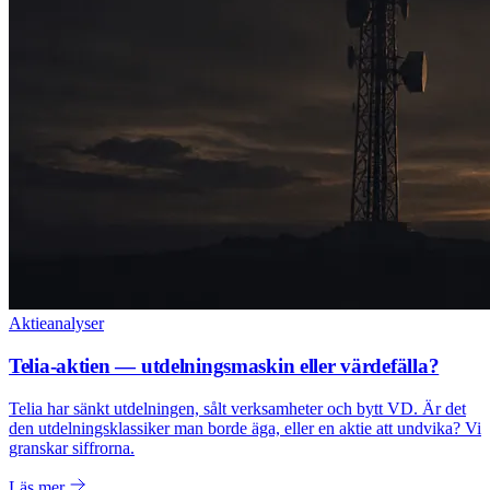
Aktieanalyser
Telia-aktien — utdelningsmaskin eller värdefälla?
Telia har sänkt utdelningen, sålt verksamheter och bytt VD. Är det
den utdelningsklassiker man borde äga, eller en aktie att undvika? Vi
granskar siffrorna.
Läs mer