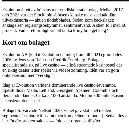
Evolution är ett av börsens mer omdiskuterade bolag. Mellan 2017
och 2021 var det Stockholmsbörsens kanske mest spektakulära
tillväxthistoria — aktien tiodubblades. Sedan kom backslaget:
anklagelser, regleringsbekymmer, sentimentvänd. Aktien föll med 60
procent. Vad är ett rimligt sätt att tänka kring bolaget idag?
Kort om bolaget
Evolution AB (kallat Evolution Gaming fram till 2021) grundades
2006 av Jens von Bahr och Fredrik Österberg. Bolaget
specialiserade sig på live casino — alltså streamade kasinospel där
en riktig dealer leder spelet via videoströmning. Idén var att göra
onlinekasinot mer “verkligt”.
Idag är Evolution världens dominerande live casino-leverantör.
Spelstudios i Malta, Lettland, Georgien, Spanien, Colombia och
flera andra länder. Cirka 22 000 anställda. Mer än 700 onlinekasinon
licensierar deras spel.
Bolaget förvärvade NetEnt 2020, vilket gav slot-spel (sloten-
segmentet är mindre lönsamt men kompletterar utbudet). Sedan dess
har förvärvstakten saktats — fokus är organisk tillväxt.