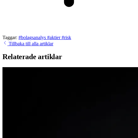
Taggar:
#bolagsanalys
#aktier
#risk
Tillbaka till alla artiklar
Relaterade artiklar