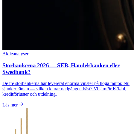
Aktieanalyser
Storbankerna 2026 — SEB, Handelsbanken eller
Swedbank?
De tre storbankerna har levererat enorma vinster på höga räntor. Nu
sjunker räntan — vilken klarar nedgången bäst? Vi jämför K/I-tal,
kreditförluster och utdelning.
Läs mer