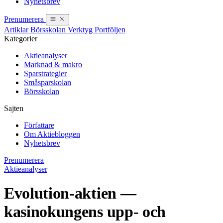
Nyhetsbrev
Prenumerera
Artiklar
Börsskolan
Verktyg
Portföljen
Kategorier
Aktieanalyser
Marknad & makro
Sparstrategier
Småsparskolan
Börsskolan
Sajten
Författare
Om Aktiebloggen
Nyhetsbrev
Prenumerera
Aktieanalyser
Evolution-aktien —
kasinokungens upp- och