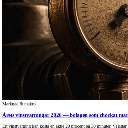
Marknad & makro
Årets vinstvarningar 2026 — bolagen som chockat ma
En vinstvarning kan kosta en aktie 20 procent på 30 minuter. Vi listar