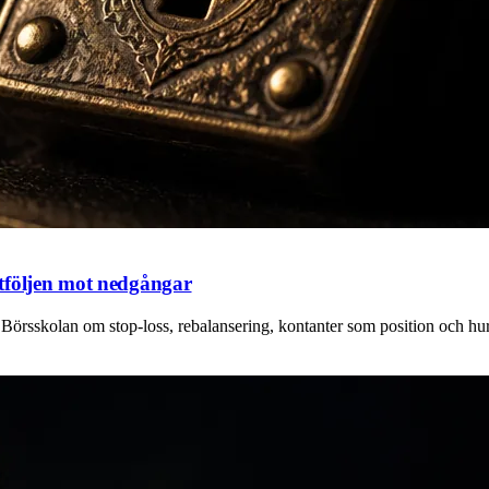
tföljen mot nedgångar
t i Börsskolan om stop-loss, rebalansering, kontanter som position och h