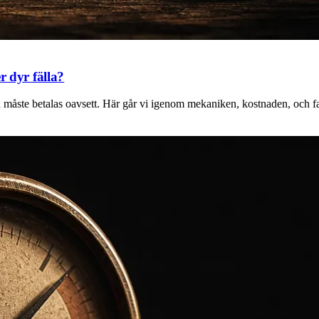
r dyr fälla?
ste betalas oavsett. Här går vi igenom mekaniken, kostnaden, och fall