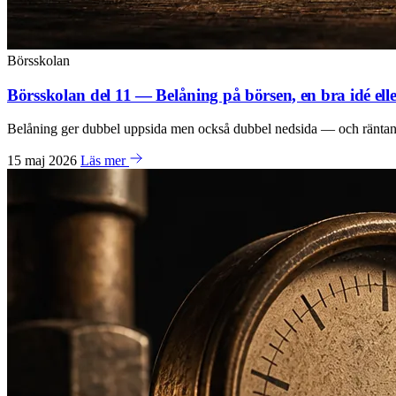
Börsskolan
Börsskolan del 11 — Belåning på börsen, en bra idé elle
Belåning ger dubbel uppsida men också dubbel nedsida — och räntan må
15 maj 2026
Läs mer