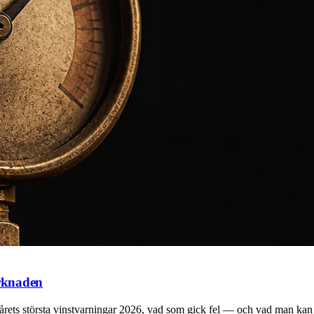
rknaden
 årets största vinstvarningar 2026, vad som gick fel — och vad man kan lä