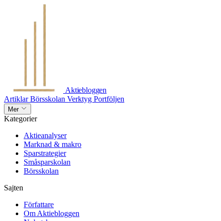
Aktiebloggen
Artiklar
Börsskolan
Verktyg
Portföljen
Mer
Kategorier
Aktieanalyser
Marknad & makro
Sparstrategier
Småsparskolan
Börsskolan
Sajten
Författare
Om Aktiebloggen