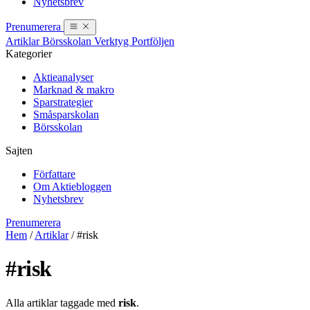
Nyhetsbrev
Prenumerera
Artiklar
Börsskolan
Verktyg
Portföljen
Kategorier
Aktieanalyser
Marknad & makro
Sparstrategier
Småsparskolan
Börsskolan
Sajten
Författare
Om Aktiebloggen
Nyhetsbrev
Prenumerera
Hem
/
Artiklar
/
#risk
#risk
Alla artiklar taggade med
risk
.