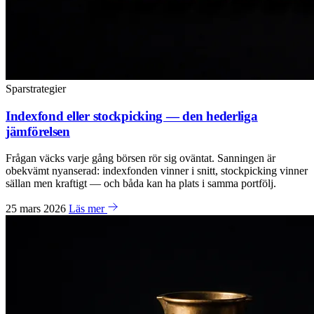
Sparstrategier
Indexfond eller stockpicking — den hederliga
jämförelsen
Frågan väcks varje gång börsen rör sig oväntat. Sanningen är
obekvämt nyanserad: indexfonden vinner i snitt, stockpicking vinner
sällan men kraftigt — och båda kan ha plats i samma portfölj.
25 mars 2026
Läs mer