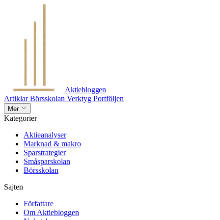
Aktiebloggen
Artiklar
Börsskolan
Verktyg
Portföljen
Mer
Kategorier
Aktieanalyser
Marknad & makro
Sparstrategier
Småsparskolan
Börsskolan
Sajten
Författare
Om Aktiebloggen