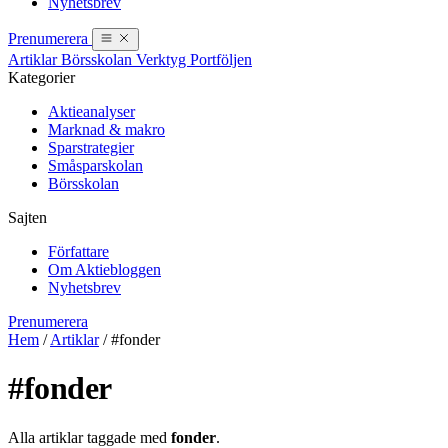
Nyhetsbrev
Prenumerera
Artiklar
Börsskolan
Verktyg
Portföljen
Kategorier
Aktieanalyser
Marknad & makro
Sparstrategier
Småsparskolan
Börsskolan
Sajten
Författare
Om Aktiebloggen
Nyhetsbrev
Prenumerera
Hem
/
Artiklar
/
#fonder
#fonder
Alla artiklar taggade med
fonder
.