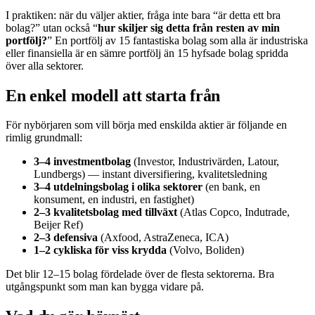
I praktiken: när du väljer aktier, fråga inte bara “är detta ett bra
bolag?” utan också “
hur skiljer sig detta från resten av min
portfölj?
” En portfölj av 15 fantastiska bolag som alla är industriska
eller finansiella är en sämre portfölj än 15 hyfsade bolag spridda
över alla sektorer.
En enkel modell att starta från
För nybörjaren som vill börja med enskilda aktier är följande en
rimlig grundmall:
3–4 investmentbolag
(Investor, Industrivärden, Latour,
Lundbergs) — instant diversifiering, kvalitetsledning
3–4 utdelningsbolag i olika sektorer
(en bank, en
konsument, en industri, en fastighet)
2–3 kvalitetsbolag med tillväxt
(Atlas Copco, Indutrade,
Beijer Ref)
2–3 defensiva
(Axfood, AstraZeneca, ICA)
1–2 cykliska för viss krydda
(Volvo, Boliden)
Det blir 12–15 bolag fördelade över de flesta sektorerna. Bra
utgångspunkt som man kan bygga vidare på.