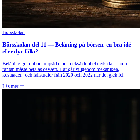
Börsskolan
Börsskolan del 11 — Belåning på börsen, en bra idé
eller dyr fälla?
Belåning ger dubbel uppsida men också dubbel nedsida — och
räntan måste betalas oavsett. Här går vi igenom mekaniken,
kostnaden, och fallstudier från 2020 och 2022 när det gick fel.
Läs mer