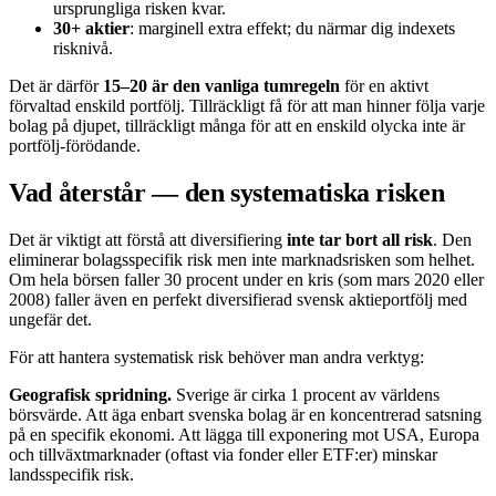
ursprungliga risken kvar.
30+ aktier
: marginell extra effekt; du närmar dig indexets
risknivå.
Det är därför
15–20 är den vanliga tumregeln
för en aktivt
förvaltad enskild portfölj. Tillräckligt få för att man hinner följa varje
bolag på djupet, tillräckligt många för att en enskild olycka inte är
portfölj-förödande.
Vad återstår — den systematiska risken
Det är viktigt att förstå att diversifiering
inte tar bort all risk
. Den
eliminerar bolagsspecifik risk men inte marknadsrisken som helhet.
Om hela börsen faller 30 procent under en kris (som mars 2020 eller
2008) faller även en perfekt diversifierad svensk aktieportfölj med
ungefär det.
För att hantera systematisk risk behöver man andra verktyg:
Geografisk spridning.
Sverige är cirka 1 procent av världens
börsvärde. Att äga enbart svenska bolag är en koncentrerad satsning
på en specifik ekonomi. Att lägga till exponering mot USA, Europa
och tillväxtmarknader (oftast via fonder eller ETF:er) minskar
landsspecifik risk.