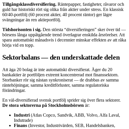
Tillgångsklassdiversifiering.
Räntepapper, fastigheter, råvaror och
guld har historiskt rört sig olika från aktier under stress. En klassisk
60/40-portfölj (60 procent aktier, 40 procent räntor) ger lägre
svängningar än ren aktieportfölj.
Tidshorisonten i sig.
Den största “diversifieringen” sker över tid —
börsens långa uppåtgående trend överlagrar enskilda årsrörelser. Att
spara automatiskt månadsvis i decennier minskar effekten av att råka
börja vid en topp.
Sektorbalans — den underskattade delen
Att äga 20 bolag är inte automatiskt diversifierat. Äger du 20
bankaktier är portföljen extremt koncentrerad mot finanssektorn.
Storbanker rör sig nästan synkroniserat — de drabbas av samma
räntehöjningar, samma kreditförluster, samma regulatoriska
förändringar.
En väl-diversifierad svensk portfölj sprider sig över flera sektorer.
De stora sektorerna på Stockholmsbörsen
är:
Industri
(Atlas Copco, Sandvik, ABB, Volvo, Alfa Laval,
Indutrade)
Finans
(Investor, Industrivärden, SEB, Handelsbanken,