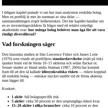
I tidigare kapitel pratade vi om hur man analyserar enskilda bolag.
Men en portfölj är mer än summan av sina delar —
sammansättningen avgör helhetsrisken. Det här kapitlet handlar om
en av investeringsvärldens få frågor med ett relativt entydigt
akademiskt svar:
hur många bolag behöver man äga för att vara
rimligt diversifierad?
Vad forskningen säger
Den klassiska studien är från Lawrence Fisher och James Lorie
(1970) som visade att portföljens
standardavvikelse
(mått på risk)
sjunker brant vid de första 10–15 aktierna och sedan flackar ut.
Senare studier av bland andra Statman (1987, 2004) har kommit
fram till att den så kallade
idiosynkratiska risken
— risken kopplad
till enskilda bolag — minskar mycket snabbt vid de första aktierna
man lägger till.
Konkret:
1 aktie
: full bolagsspecifik risk.
5 aktier
: cirka 50 procent av den ursprungliga risken kvar.
15–20 aktier i olika branscher
: cirka 10 procent av den