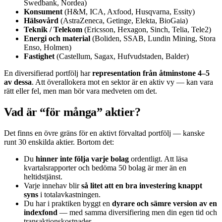
Swedbank, Nordea)
Konsument
(H&M, ICA, Axfood, Husqvarna, Essity)
Hälsovård
(AstraZeneca, Getinge, Elekta, BioGaia)
Teknik / Telekom
(Ericsson, Hexagon, Sinch, Telia, Tele2)
Energi och material
(Boliden, SSAB, Lundin Mining, Stora
Enso, Holmen)
Fastighet
(Castellum, Sagax, Hufvudstaden, Balder)
En diversifierad portfölj har
representation från åtminstone 4–5
av dessa
. Att överallokera mot en sektor är en aktiv vy — kan vara
rätt eller fel, men man bör vara medveten om det.
Vad är “för många” aktier?
Det finns en övre gräns för en aktivt förvaltad portfölj — kanske
runt 30 enskilda aktier. Bortom det:
Du
hinner inte följa varje bolag
ordentligt. Att läsa
kvartalsrapporter och bedöma 50 bolag är mer än en
heltidstjänst.
Varje innehav blir
så litet att en bra investering knappt
syns
i totalavkastningen.
Du har i praktiken byggt en
dyrare och sämre version av en
indexfond
— med samma diversifiering men din egen tid och
transaktionskostnader.