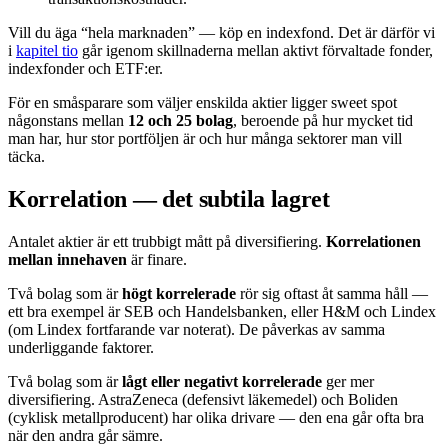
Vill du äga “hela marknaden” — köp en indexfond. Det är därför vi
i
kapitel tio
går igenom skillnaderna mellan aktivt förvaltade fonder,
indexfonder och ETF:er.
För en småsparare som väljer enskilda aktier ligger sweet spot
någonstans mellan
12 och 25 bolag
, beroende på hur mycket tid
man har, hur stor portföljen är och hur många sektorer man vill
täcka.
Korrelation — det subtila lagret
Antalet aktier är ett trubbigt mått på diversifiering.
Korrelationen
mellan innehaven
är finare.
Två bolag som är
högt korrelerade
rör sig oftast åt samma håll —
ett bra exempel är SEB och Handelsbanken, eller H&M och Lindex
(om Lindex fortfarande var noterat). De påverkas av samma
underliggande faktorer.
Två bolag som är
lågt eller negativt korrelerade
ger mer
diversifiering. AstraZeneca (defensivt läkemedel) och Boliden
(cyklisk metallproducent) har olika drivare — den ena går ofta bra
när den andra går sämre.