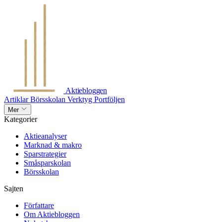
Aktiebloggen
Artiklar
Börsskolan
Verktyg
Portföljen
Mer
Kategorier
Aktieanalyser
Marknad & makro
Sparstrategier
Småsparskolan
Börsskolan
Sajten
Författare
Om Aktiebloggen