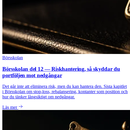
Börsskolan
Börsskolan del 12 — Riskhantering, så skyddar du
portföljen mot nedgångar
Det går inte att eliminera risk, men du kan hantera den. Sista kapitlet
i Börsskolan om stop-loss, rebalansering, kontanter som position och
hur du tänker långsiktigt om nedgångar.
Läs mer