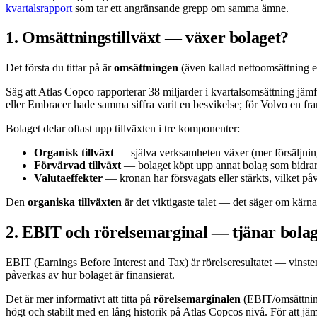
kvartalsrapport
som tar ett angränsande grepp om samma ämne.
1. Omsättningstillväxt — växer bolaget?
Det första du tittar på är
omsättningen
(även kallad nettoomsättning ell
Säg att Atlas Copco rapporterar 38 miljarder i kvartalsomsättning jämf
eller Embracer hade samma siffra varit en besvikelse; för Volvo en f
Bolaget delar oftast upp tillväxten i tre komponenter:
Organisk tillväxt
— själva verksamheten växer (mer försäljning 
Förvärvad tillväxt
— bolaget köpt upp annat bolag som bidra
Valutaeffekter
— kronan har försvagats eller stärkts, vilket på
Den
organiska tillväxten
är det viktigaste talet — det säger om kärna
2. EBIT och rörelsemarginal — tjänar bola
EBIT (Earnings Before Interest and Tax) är rörelseresultatet — vinsten p
påverkas av hur bolaget är finansierat.
Det är mer informativt att titta på
rörelsemarginalen
(EBIT/omsättning)
högt och stabilt med en lång historik på Atlas Copcos nivå. För att j