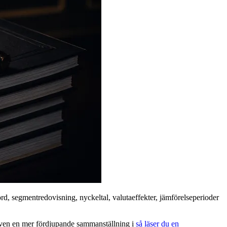
rd, segmentredovisning, nyckeltal, valutaeffekter, jämförelseperioder
s även en mer fördjupande sammanställning i
så läser du en