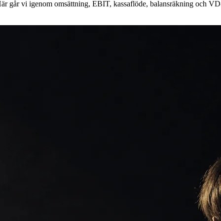
 Här går vi igenom omsättning, EBIT, kassaflöde, balansräkning och VD