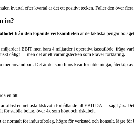
nalen kvartal efter kvartal är det ett positivt tecken. Faller den över fler
n in?
aflödet från den löpande verksamheten
är de faktiska pengar bolaget
miljarder i EBIT men bara 4 miljarder i operativt kassaflöde, fråga varför.
tiskt dåligt — men det är ett varningstecken som kräver förklaring.
u mer användbart. Det är det som finns kvar för utdelningar, återköp av
a en titt.
rar oftast en nettoskuldskvot i förhållande till EBITDA — säg 1,5x. Det
t för stabila bolag, över 4x som högt och riskabelt.
nt är normalt för industribolag, högre för verkstad och konsult, lägre för 