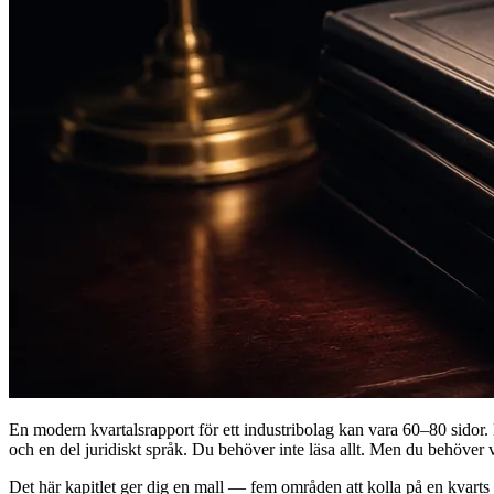
En modern kvartalsrapport för ett industribolag kan vara 60–80 sidor.
och en del juridiskt språk. Du behöver inte läsa allt. Men du behöver ve
Det här kapitlet ger dig en mall — fem områden att kolla på en kvarts