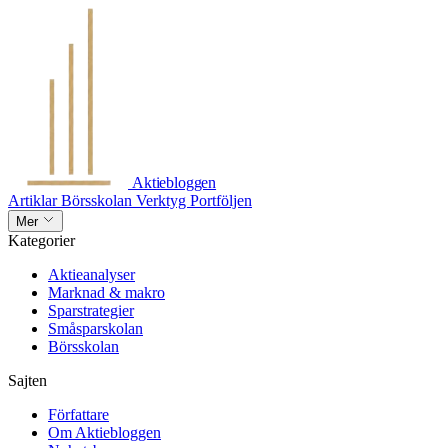
Aktiebloggen
Artiklar
Börsskolan
Verktyg
Portföljen
Mer
Kategorier
Aktieanalyser
Marknad & makro
Sparstrategier
Småsparskolan
Börsskolan
Sajten
Författare
Om Aktiebloggen