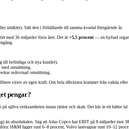
er intäkter). Sätt den i förhållande till samma kvartal föregående år.
ört med 36 miljarder förra året. Det är
+5,5 procent
— en hyfsad organis
ramgång.
till befintliga och nya kunder).
r med omsättning.
verkar redovisad omsättning.
ffären växer av egen kraft. Om hela tillväxten kommer från valuta eller f
get pengar?
å själva verksamheten innan räntor och skatt. Det här är ett bättre tal ä
 än absoluttalen. Säg att Atlas Copco har EBIT på 8 miljarder mot 38 m
ämföra: H&M ligger runt 6–8 procent, Volvo lastvagnar runt 10–12 proce