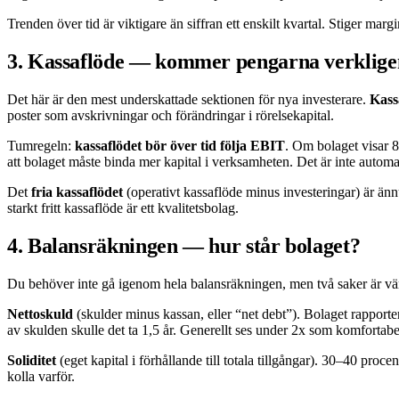
Trenden över tid är viktigare än siffran ett enskilt kvartal. Stiger margi
3. Kassaflöde — kommer pengarna verklige
Det här är den mest underskattade sektionen för nya investerare.
Kass
poster som avskrivningar och förändringar i rörelsekapital.
Tumregeln:
kassaflödet bör över tid följa EBIT
. Om bolaget visar 8 
att bolaget måste binda mer kapital i verksamheten. Det är inte automa
Det
fria kassaflödet
(operativt kassaflöde minus investeringar) är änn
starkt fritt kassaflöde är ett kvalitetsbolag.
4. Balansräkningen — hur står bolaget?
Du behöver inte gå igenom hela balansräkningen, men två saker är värd
Nettoskuld
(skulder minus kassan, eller “net debt”). Bolaget rapporte
av skulden skulle det ta 1,5 år. Generellt ses under 2x som komfortabel
Soliditet
(eget kapital i förhållande till totala tillgångar). 30–40 proce
kolla varför.